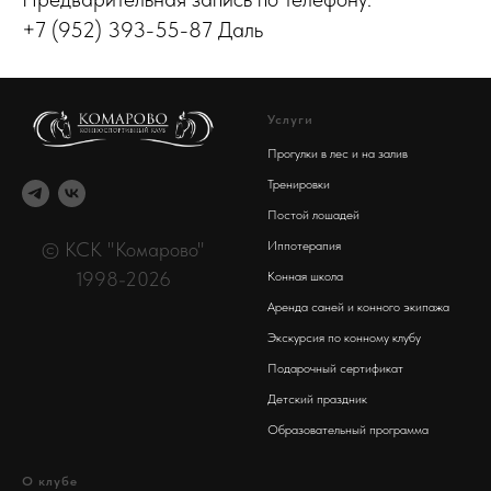
+7 (952) 393-55-87
Даль
Услуги
Прогулки в лес и на залив
Тренировки
Постой лошадей
© КСК "Комарово"
Иппотерапия
1998-2026
Конная школа
Аренда саней и конного экипажа
Экскурсия по конному клубу
Подарочный сертификат
Детский праздник
Образовательный программа
О клубе